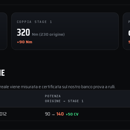
COPPIA STAGE 1
320
Nm (230 origine)
+90 Nm
NE
reale viene misurata e certificata sul nostro banco prova a rulli.
POTENZA
ORIGINE → STAGE 1
012
90 →
140
+50 CV