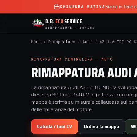
Siamo in ferie 
CHIUSURA ESTIVA
D.B.
ECU
SERVICE
RIMAPPATURE · TORINO
Home
›
Rimappatura
›
Audi
›
A3 1.6 TDI 90 C
RIMAPPATURA CENTRALINA · AUTO
RIMAPPATURA AUDI A3
La rimappatura Audi A3 1.6 TDI 90 CV sviluppat
diesel da 90 fino a 140 CV di potenza, con un 
mappa è scritta su misura e collaudata sul banco
delle tolleranze del motore.
Calcola i tuoi CV
Ordina la mappa
Wh