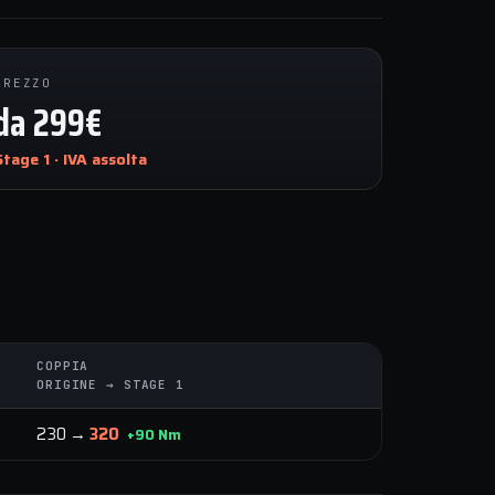
PREZZO
da 299€
Stage 1 · IVA assolta
COPPIA
ORIGINE → STAGE 1
230 →
320
+90 Nm