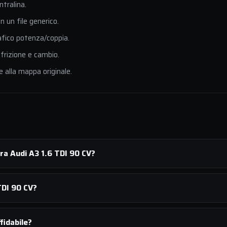
ntralina.
 un file generico.
afico potenza/coppia.
 frizione e cambio.
e alla mappa originale.
ra Audi A3 1.6 TDI 90 CV?
TDI 90 CV?
fidabile?