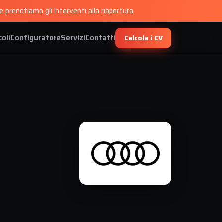
 prenotiamo gli interventi alla riapertura.
coli
Configuratore
Servizi
Contatti
Calcola i CV