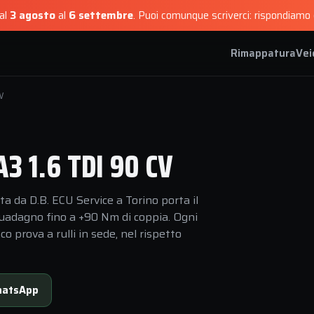
dal
3 agosto
al
6 settembre
.
Puoi comunque scriverci: rispondiamo e
Rimappatura
Vei
V
 1.6 TDI 90 CV
a da D.B. ECU Service a Torino porta il
guadagno fino a +90 Nm di coppia. Ogni
 prova a rulli in sede, nel rispetto
atsApp