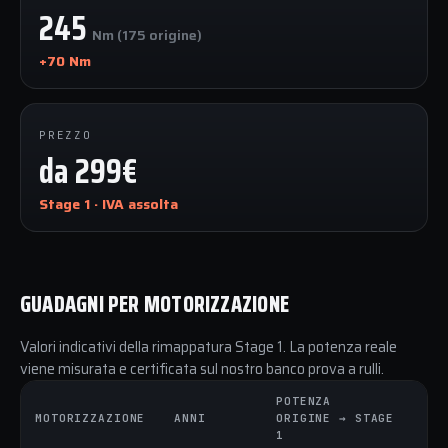
245
Nm (175 origine)
+70 Nm
PREZZO
da 299€
Stage 1 · IVA assolta
GUADAGNI PER MOTORIZZAZIONE
Valori indicativi della rimappatura Stage 1. La potenza reale
viene misurata e certificata sul nostro banco prova a rulli.
POTENZA
C
MOTORIZZAZIONE
ANNI
ORIGINE → STAGE
O
1
1