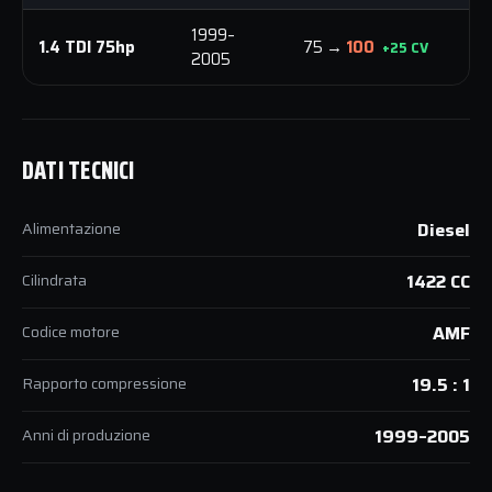
1999–
1.4 TDI 75hp
75 →
100
1
+25 CV
2005
DATI TECNICI
Alimentazione
Diesel
Cilindrata
1422 CC
Codice motore
AMF
Rapporto compressione
19.5 : 1
Anni di produzione
1999–2005