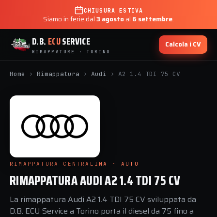
CHIUSURA ESTIVA
Siamo in ferie dal
3 agosto
al
6 settembre
.
D.B.
ECU
SERVICE
Calcola i CV
RIMAPPATURE · TORINO
Home
›
Rimappatura
›
Audi
›
A2 1.4 TDI 75 CV
RIMAPPATURA CENTRALINA · AUTO
RIMAPPATURA AUDI A2 1.4 TDI 75 CV
La rimappatura Audi A2 1.4 TDI 75 CV sviluppata da
D.B. ECU Service a Torino porta il diesel da 75 fino a