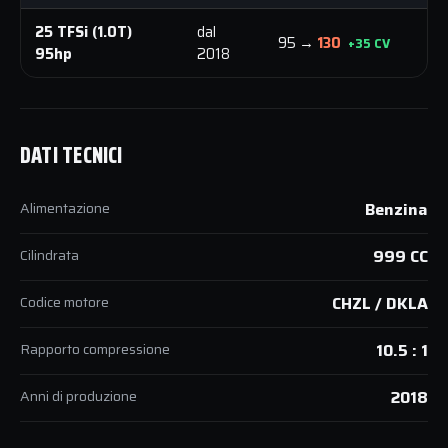
25 TFSi (1.0T)
dal
95 →
130
1
+35 CV
95hp
2018
DATI TECNICI
Alimentazione
Benzina
Cilindrata
999 CC
Codice motore
CHZL / DKLA
Rapporto compressione
10.5 : 1
Anni di produzione
2018