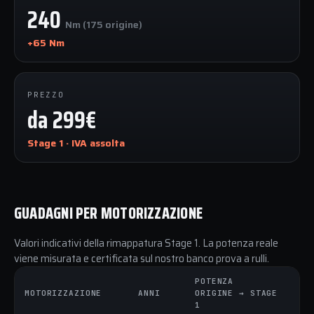
240
Nm (175 origine)
+65 Nm
PREZZO
da 299€
Stage 1 · IVA assolta
GUADAGNI PER MOTORIZZAZIONE
Valori indicativi della rimappatura Stage 1. La potenza reale
viene misurata e certificata sul nostro banco prova a rulli.
POTENZA
C
MOTORIZZAZIONE
ANNI
ORIGINE → STAGE
O
1
1