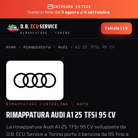
CHIUSURA ESTIVA
Siamo in ferie dal
3 agosto
al
6 settembre
.
D.B.
ECU
SERVICE
Calcola i CV
RIMAPPATURE · TORINO
Home
›
Rimappatura
›
Audi
›
A1 25 TFSi 95 CV
RIMAPPATURA CENTRALINA · AUTO
RIMAPPATURA AUDI A1 25 TFSI 95 CV
La rimappatura Audi A1 25 TFSi 95 CV sviluppata da
D.B. ECU Service a Torino porta il benzina da 95 fino a