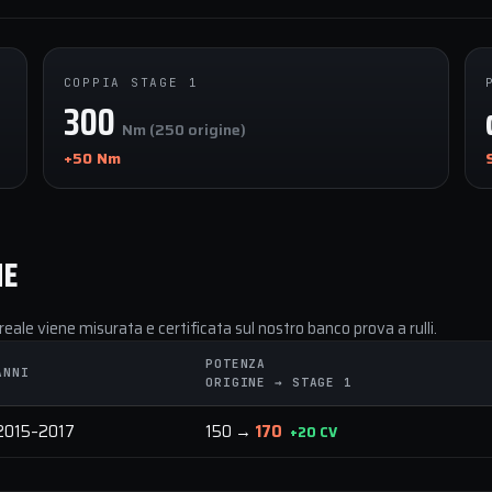
COPPIA STAGE 1
300
Nm (250 origine)
+50 Nm
NE
reale viene misurata e certificata sul nostro banco prova a rulli.
POTENZA
ANNI
ORIGINE → STAGE 1
2015–2017
150 →
170
+20 CV