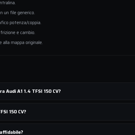
ntralina.
 un file generico.
afico potenza/coppia.
 frizione e cambio.
e alla mappa originale.
ra Audi A1 1.4 TFSI 150 CV?
TFSI 150 CV?
affidabile?