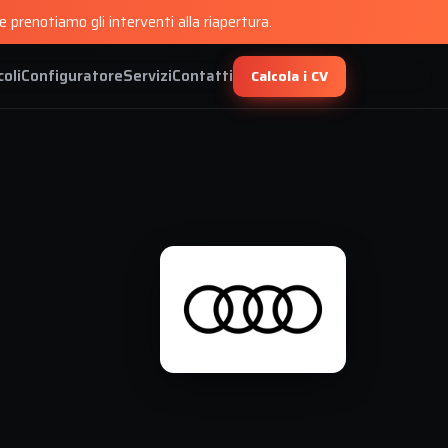
 prenotiamo gli interventi alla riapertura.
coli
Configuratore
Servizi
Contatti
Calcola i CV