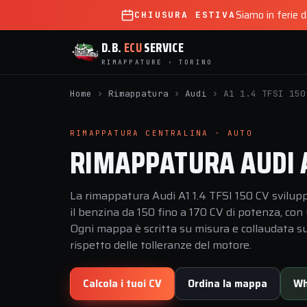
Siamo in ferie 
CHIUSURA ESTIVA
D.B.
ECU
SERVICE
RIMAPPATURE · TORINO
Home
›
Rimappatura
›
Audi
›
A1 1.4 TFSI 150
RIMAPPATURA CENTRALINA · AUTO
RIMAPPATURA AUDI A1
La rimappatura Audi A1 1.4 TFSI 150 CV svilupp
il benzina da 150 fino a 170 CV di potenza, co
Ogni mappa è scritta su misura e collaudata sul
rispetto delle tolleranze del motore.
Calcola i tuoi CV
Ordina la mappa
Wh