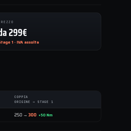
PREZZO
da 299€
Stage 1 · IVA assolta
COPPIA
ORIGINE → STAGE 1
250 →
300
+50 Nm