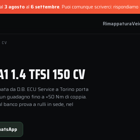
dal
3 agosto
al
6 settembre
.
Puoi comunque scriverci: rispondiamo e
Rimappatura
Vei
 CV
 1.4 TFSI 150 CV
ata da D.B. ECU Service a Torino porta
n un guadagno fino a +50 Nm di coppia.
 banco prova a rulli in sede, nel
atsApp