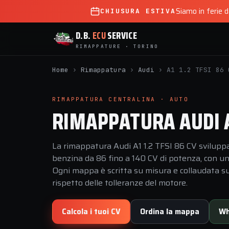
Siamo in ferie 
CHIUSURA ESTIVA
D.B.
ECU
SERVICE
RIMAPPATURE · TORINO
Home
›
Rimappatura
›
Audi
›
A1 1.2 TFSI 86 
RIMAPPATURA CENTRALINA · AUTO
RIMAPPATURA AUDI A1
La rimappatura Audi A1 1.2 TFSI 86 CV sviluppat
benzina da 86 fino a 140 CV di potenza, con u
Ogni mappa è scritta su misura e collaudata sul
rispetto delle tolleranze del motore.
Calcola i tuoi CV
Ordina la mappa
Wh