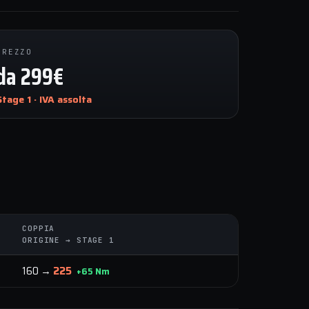
PREZZO
da 299€
Stage 1 · IVA assolta
COPPIA
ORIGINE → STAGE 1
160 →
225
+65 Nm