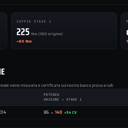
COPPIA STAGE 1
225
Nm (160 origine)
+65 Nm
NE
reale viene misurata e certificata sul nostro banco prova a rulli.
POTENZA
ORIGINE → STAGE 1
014
86 →
140
+54 CV