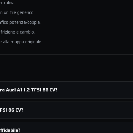
ntralina.
 un file generico.
afico potenza/coppia.
 frizione e cambio.
e alla mappa originale.
ra Audi A1 1.2 TFSI 86 CV?
TFSI 86 CV?
ffidabile?