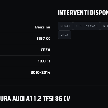
INTERVENTI DISPON
DECAT
DTC Removal
ST
Benzina
Vmax
1197 CC
CBZA
10.0 : 1
2010–2014
A AUDI A1 1.2 TFSI 86 CV