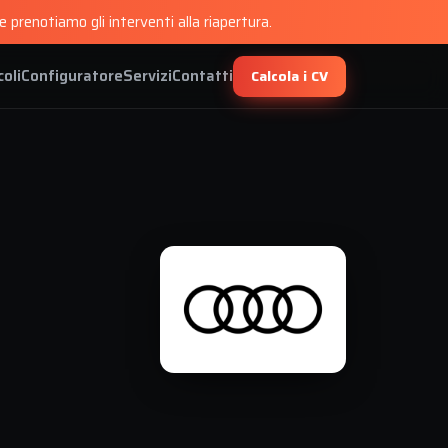
 prenotiamo gli interventi alla riapertura.
coli
Configuratore
Servizi
Contatti
Calcola i CV