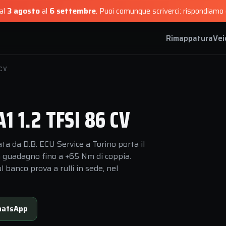
dal
3 agosto
al
6 settembre
.
Puoi comunque scriverci: rispondiamo e
Rimappatura
Vei
CV
 1.2 TFSI 86 CV
a da D.B. ECU Service a Torino porta il
n guadagno fino a +65 Nm di coppia.
 banco prova a rulli in sede, nel
atsApp