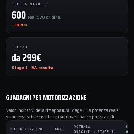
COPPIA STAGE 1
600
Nm (570 origine)
+30 Nm
PREZZO
da 299€
Stage 1 · IVA assolta
GUADAGNI PER MOTORIZZAZIONE
Valori indicativi della rimappatura Stage 1. La potenza reale
viene misurata e certificata sul nostro banco prova a rulli.
POTENZA
COP
MOTORIZZAZIONE
ANNI
ORIGINE → STAGE 1
ORI