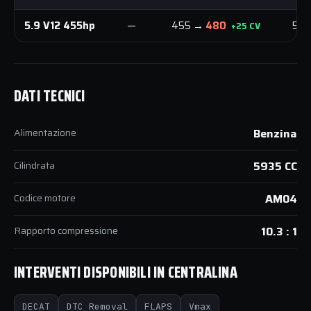
5.9 V12 455hp
—
455 →
480
57
+25 CV
DATI TECNICI
Alimentazione
Benzina
Cilindrata
5935 CC
Codice motore
AM04
Rapporto compressione
10.3 : 1
INTERVENTI DISPONIBILI IN CENTRALINA
DECAT
DTC Removal
FLAPS
Vmax