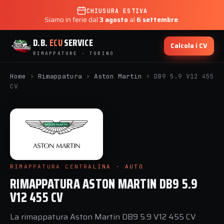
CHIUSURA ESTIVA
Siamo in ferie dal
3 agosto
al
6 settembre
.
D.B.
ECU
SERVICE
Calcola i CV
RIMAPPATURE · TORINO
Home
›
Rimappatura
›
Aston Martin
›
DB9 5.9 V12 455
CV
RIMAPPATURA CENTRALINA · AUTO
RIMAPPATURA ASTON MARTIN DB9 5.9
V12 455 CV
La rimappatura Aston Martin DB9 5.9 V12 455 CV