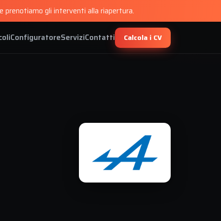
 prenotiamo gli interventi alla riapertura.
coli
Configuratore
Servizi
Contatti
Calcola i CV