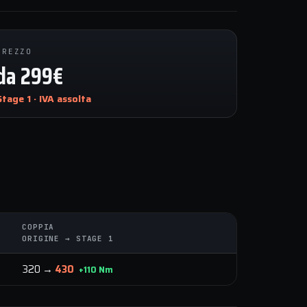
PREZZO
da 299€
Stage 1 · IVA assolta
COPPIA
ORIGINE → STAGE 1
320 →
430
+110 Nm