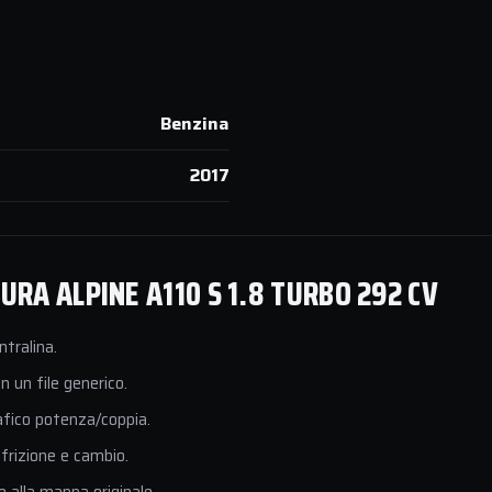
Benzina
2017
RA ALPINE A110 S 1.8 TURBO 292 CV
ntralina.
 un file generico.
afico potenza/coppia.
 frizione e cambio.