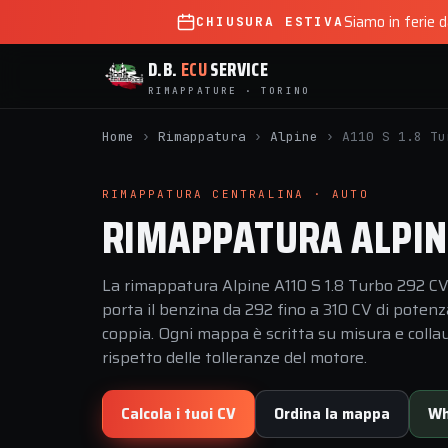
Siamo in ferie 
CHIUSURA ESTIVA
D.B.
ECU
SERVICE
RIMAPPATURE · TORINO
Home
›
Rimappatura
›
Alpine
›
A110 S 1.8 Tu
RIMAPPATURA CENTRALINA · AUTO
RIMAPPATURA ALPINE
La rimappatura Alpine A110 S 1.8 Turbo 292 CV
porta il benzina da 292 fino a 310 CV di poten
coppia. Ogni mappa è scritta su misura e collau
rispetto delle tolleranze del motore.
Calcola i tuoi CV
Ordina la mappa
Wh