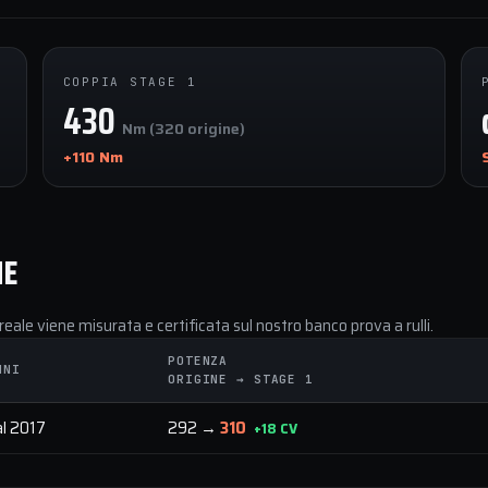
COPPIA STAGE 1
430
Nm (320 origine)
+110 Nm
NE
reale viene misurata e certificata sul nostro banco prova a rulli.
POTENZA
NNI
ORIGINE → STAGE 1
al 2017
292 →
310
+18 CV