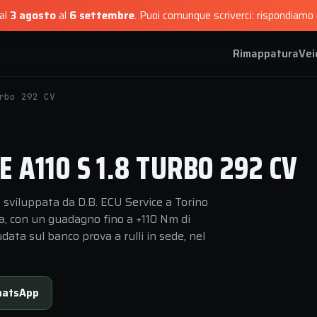
dal
3 agosto
al
6 settembre
.
Puoi comunque scriverci: rispondiamo e
Rimappatura
Vei
rbo 292 CV
 A110 S 1.8 TURBO 292 CV
 sviluppata da D.B. ECU Service a Torino
za, con un guadagno fino a +110 Nm di
data sul banco prova a rulli in sede, nel
atsApp