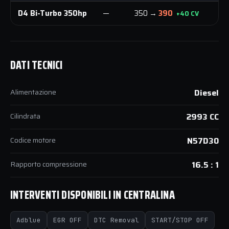
D4 Bi-Turbo 350hp
—
350 →
390
70
+40 CV
DATI TECNICI
Alimentazione
Diesel
Cilindrata
2993 CC
Codice motore
N57D30
Rapporto compressione
16.5 : 1
INTERVENTI DISPONIBILI IN CENTRALINA
Adblue
EGR OFF
DTC Removal
START/STOP OFF