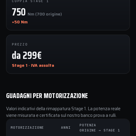
COPPIA STAGE 1
750
Nm (700 origine)
+50 Nm
PREZZO
da 299€
Stage 1 · IVA assolta
GUADAGNI PER MOTORIZZAZIONE
Valori indicativi della rimappatura Stage 1. La potenza reale
viene misurata e certificata sul nostro banco prova a rulli.
POTENZA
CO
MOTORIZZAZIONE
ANNI
ORIGINE → STAGE 1
OR