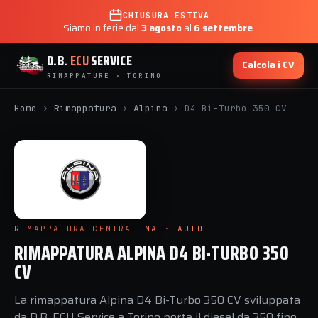
CHIUSURA ESTIVA
Siamo in ferie dal
3 agosto
al
6 settembre
.
D.B.
ECU
SERVICE
Calcola i CV
RIMAPPATURE · TORINO
Home
›
Rimappatura
›
Alpina
›
D4 Bi-Turbo 350 CV
RIMAPPATURA CENTRALINA · AUTO
RIMAPPATURA ALPINA D4 BI-TURBO 350
CV
La rimappatura Alpina D4 Bi-Turbo 350 CV sviluppata
da D.B. ECU Service a Torino porta il diesel da 350 fino