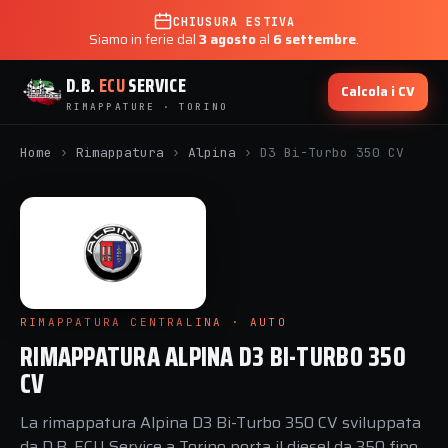
CHIUSURA ESTIVA
Siamo in ferie dal
3 agosto
al
6 settembre
.
D.B.
ECU
SERVICE
Calcola i CV
RIMAPPATURE · TORINO
Home
›
Rimappatura
›
Alpina
›
D3 Bi-Turbo 350 CV
RIMAPPATURA CENTRALINA · AUTO
RIMAPPATURA ALPINA D3 BI-TURBO 350
CV
La rimappatura Alpina D3 Bi-Turbo 350 CV sviluppata
da D.B. ECU Service a Torino porta il diesel da 350 fino