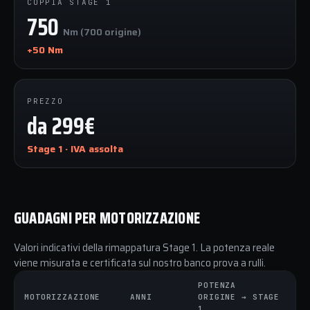
COPPIA STAGE 1
750
Nm (700 origine)
+50 Nm
PREZZO
da 299€
Stage 1 · IVA assolta
GUADAGNI PER MOTORIZZAZIONE
Valori indicativi della rimappatura Stage 1. La potenza reale
viene misurata e certificata sul nostro banco prova a rulli.
POTENZA
C
MOTORIZZAZIONE
ANNI
ORIGINE → STAGE
O
1
1