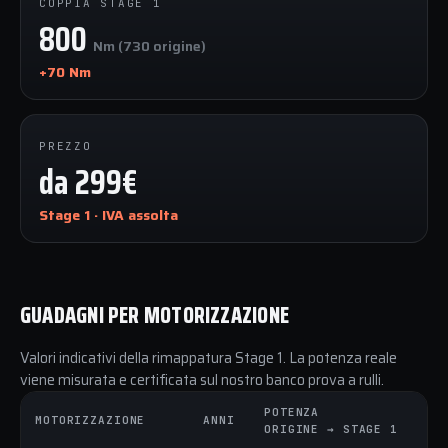
COPPIA STAGE 1
800
Nm (730 origine)
+70 Nm
PREZZO
da 299€
Stage 1 · IVA assolta
GUADAGNI PER MOTORIZZAZIONE
Valori indicativi della rimappatura Stage 1. La potenza reale
viene misurata e certificata sul nostro banco prova a rulli.
POTENZA
CO
MOTORIZZAZIONE
ANNI
ORIGINE → STAGE 1
OR