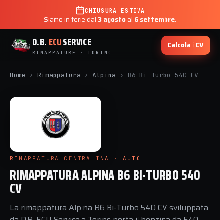
CHIUSURA ESTIVA
Siamo in ferie dal
3 agosto
al
6 settembre
.
D.B.
ECU
SERVICE
Calcola i CV
RIMAPPATURE · TORINO
Home
›
Rimappatura
›
Alpina
›
B6 Bi-Turbo 540 CV
RIMAPPATURA CENTRALINA · AUTO
RIMAPPATURA ALPINA B6 BI-TURBO 540
CV
La rimappatura Alpina B6 Bi-Turbo 540 CV sviluppata
da D.B. ECU Service a Torino porta il benzina da 540