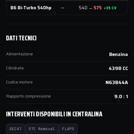
B6 Bi-Turbo 540hp
—
540 →
575
7
+35 CV
DATI TECNICI
Alimentazione
Benzina
Cilindrata
4398 CC
Codice motore
N63B44A
Rapporto compressione
9.0 : 1
INTERVENTI DISPONIBILI IN CENTRALINA
DECAT
DTC Removal
FLAPS