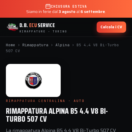
CHIUSURA ESTIVA
Siamo in ferie dal
3 agosto
al
6 settembre
.
D.B.
ECU
SERVICE
Calcola i CV
RIMAPPATURE · TORINO
Home
›
Rimappatura
›
Alpina
›
B5 4.4 V8 Bi-Turbo
507 CV
RIMAPPATURA CENTRALINA · AUTO
RIMAPPATURA ALPINA B5 4.4 V8 BI-
TURBO 507 CV
La rimappatura Alpina B5 4.4 V8 Bi-Turbo 507 CV