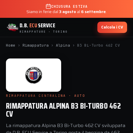
CHIUSURA ESTIVA
Siamo in ferie dal
3 agosto
al
6 settembre
.
D.B.
ECU
SERVICE
Calcola i CV
RIMAPPATURE · TORINO
Home
›
Rimappatura
›
Alpina
›
B3 Bi-Turbo 462 CV
RIMAPPATURA CENTRALINA · AUTO
RIMAPPATURA ALPINA B3 BI-TURBO 462
CV
La rimappatura Alpina B3 Bi-Turbo 462 CV sviluppata
da D.B. ECU Service a Torino porta il benzina da 462