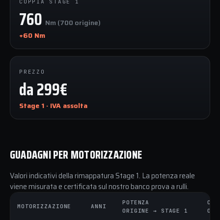
COPPIA STAGE 1
760
Nm (700 origine)
+60 Nm
PREZZO
da 299€
Stage 1 · IVA assolta
GUADAGNI PER MOTORIZZAZIONE
Valori indicativi della rimappatura Stage 1. La potenza reale
viene misurata e certificata sul nostro banco prova a rulli.
POTENZA
COP
MOTORIZZAZIONE
ANNI
ORIGINE → STAGE 1
ORI