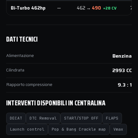
Bi-Turbo 462hp
—
462 →
490
70
+28 CV
DATI TECNICI
Alimentazione
Benzina
Cilindrata
2993 CC
Rapporto compressione
9.3 : 1
INTERVENTI DISPONIBILI IN CENTRALINA
DECAT
DTC Removal
START/STOP OFF
FLAPS
Launch control
Pop & Bang Crackle map
Vmax