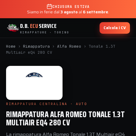
CHIUSURA ESTIVA
Siamo in ferie dal
3 agosto
al
6 settembre
.
D.B.
ECU
SERVICE
Calcola i CV
RIMAPPATURE · TORINO
Home
›
Rimappatura
›
Alfa Romeo
›
Tonale 1.3T
Multiair eQ4 280 CV
RIMAPPATURA CENTRALINA · AUTO
RIMAPPATURA ALFA ROMEO TONALE 1.3T
MULTIAIR EQ4 280 CV
La rimappatura Alfa Romeo Tonale 1.3T Multiair eQ4