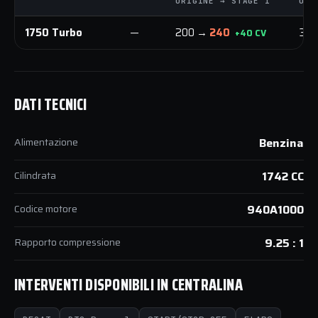
ORIGINE → STAGE 1
ORI
1750 Turbo
—
200 →
240
32
+40 CV
DATI TECNICI
Alimentazione
Benzina
Cilindrata
1742 CC
Codice motore
940A1000
Rapporto compressione
9.25 : 1
INTERVENTI DISPONIBILI IN CENTRALINA