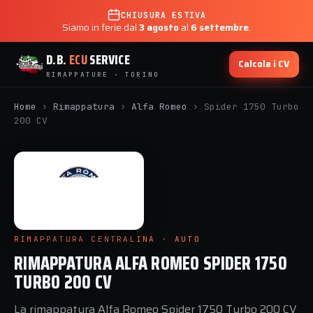
CHIUSURA ESTIVA
Siamo in ferie dal
3 agosto
al
6 settembre
.
D.B.
ECU
SERVICE
Calcola i CV
RIMAPPATURE · TORINO
Home
›
Rimappatura
›
Alfa Romeo
›
Spider 1750 Turbo
200 CV
RIMAPPATURA CENTRALINA · AUTO
RIMAPPATURA ALFA ROMEO SPIDER 1750
TURBO 200 CV
La rimappatura Alfa Romeo Spider 1750 Turbo 200 CV