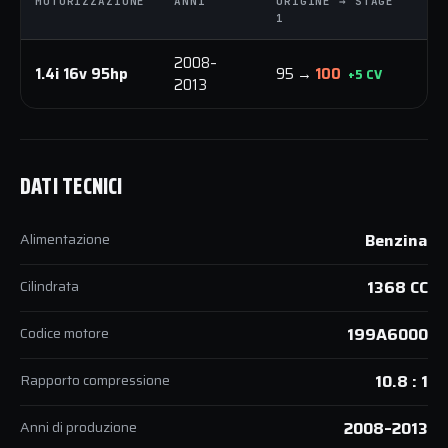
MOTORIZZAZIONE
ANNI
ORIGINE → STAGE
O
1
1
2008–
1.4i 16v 95hp
95 →
100
1
+5 CV
2013
DATI TECNICI
Alimentazione
Benzina
Cilindrata
1368 CC
Codice motore
199A6000
Rapporto compressione
10.8 : 1
Anni di produzione
2008–2013