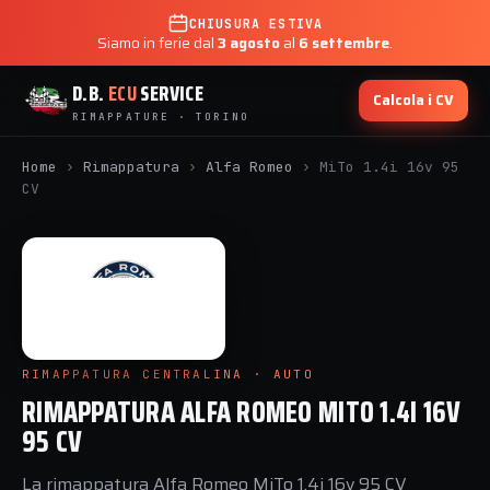
CHIUSURA ESTIVA
Siamo in ferie dal
3 agosto
al
6 settembre
.
D.B.
ECU
SERVICE
Calcola i CV
RIMAPPATURE · TORINO
Home
›
Rimappatura
›
Alfa Romeo
›
MiTo 1.4i 16v 95
CV
RIMAPPATURA CENTRALINA · AUTO
RIMAPPATURA ALFA ROMEO MITO 1.4I 16V
95 CV
La rimappatura Alfa Romeo MiTo 1.4i 16v 95 CV