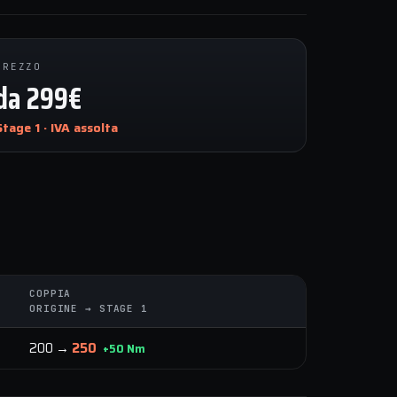
PREZZO
da 299€
Stage 1 · IVA assolta
COPPIA
ORIGINE → STAGE 1
200 →
250
+50 Nm