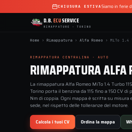
Siamo in ferie 
CHIUSURA ESTIVA
D.B.
ECU
SERVICE
RIMAPPATURE · TORINO
Home
›
Rimappatura
›
Alfa Romeo
›
MiTo 1.4 
RIMAPPATURA CENTRALINA · AUTO
RIMAPPATURA ALFA R
La rimappatura Alfa Romeo MiTo 1.4 Turbo 115 
Torino porta il benzina da 115 fino a 150 CV d
Nm di coppia. Ogni mappa è scritta su misura e 
sede, nel rispetto delle tolleranze del motore.
Calcola i tuoi CV
Ordina la mappa
Wh