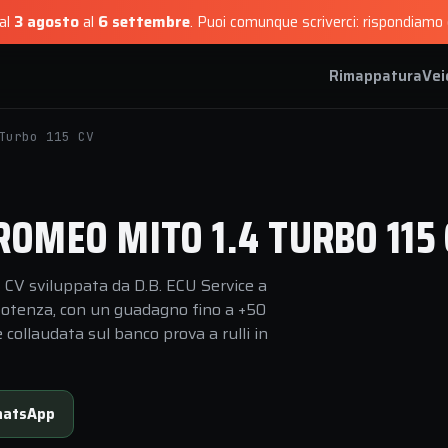
dal
3 agosto
al
6 settembre
.
Puoi comunque scriverci: rispondiamo e
Rimappatura
Vei
Turbo 115 CV
OMEO MITO 1.4 TURBO 115 
CV sviluppata da D.B. ECU Service a
i potenza, con un guadagno fino a +50
collaudata sul banco prova a rulli in
atsApp