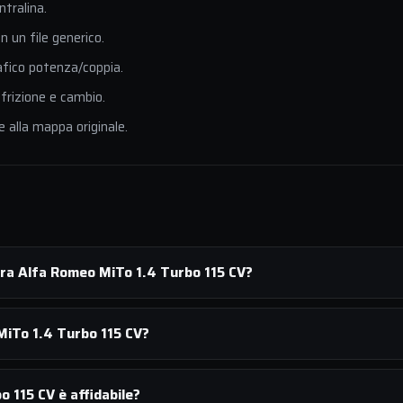
ntralina.
 un file generico.
afico potenza/coppia.
 frizione e cambio.
e alla mappa originale.
ura Alfa Romeo MiTo 1.4 Turbo 115 CV?
iTo 1.4 Turbo 115 CV?
 115 CV è affidabile?