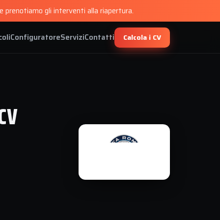
 prenotiamo gli interventi alla riapertura.
coli
Configuratore
Servizi
Contatti
Calcola i CV
CV