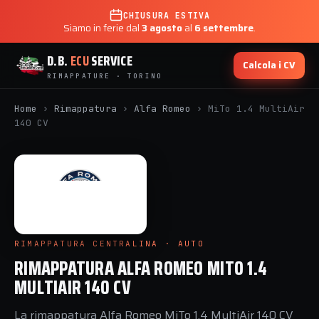
CHIUSURA ESTIVA
Siamo in ferie dal
3 agosto
al
6 settembre
.
D.B.
ECU
SERVICE
Calcola i CV
RIMAPPATURE · TORINO
Home
›
Rimappatura
›
Alfa Romeo
›
MiTo 1.4 MultiAir
140 CV
RIMAPPATURA CENTRALINA · AUTO
RIMAPPATURA ALFA ROMEO MITO 1.4
MULTIAIR 140 CV
La rimappatura Alfa Romeo MiTo 1.4 MultiAir 140 CV