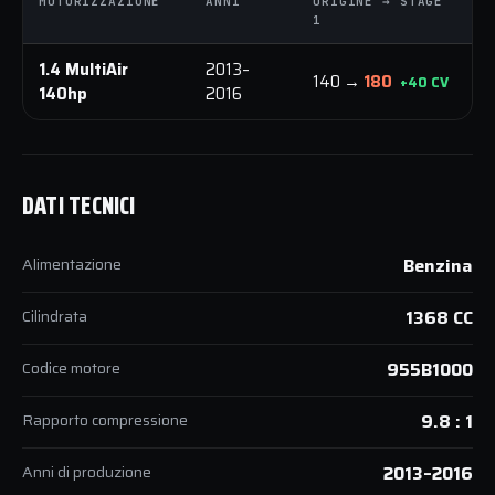
MOTORIZZAZIONE
ANNI
ORIGINE → STAGE
O
1
1
1.4 MultiAir
2013–
140 →
180
+40 CV
140hp
2016
DATI TECNICI
Alimentazione
Benzina
Cilindrata
1368 CC
Codice motore
955B1000
Rapporto compressione
9.8 : 1
Anni di produzione
2013–2016