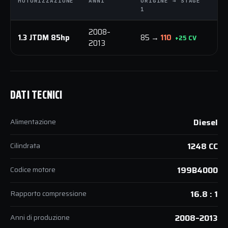
MOTORIZZAZIONE
ANNI
ORIGINE → STAGE
O
1
1
2008–
1.3 JTDM 85hp
85 →
110
2
+25 CV
2013
DATI TECNICI
Alimentazione
Diesel
Cilindrata
1248 CC
Codice motore
199B4000
Rapporto compressione
16.8 : 1
Anni di produzione
2008–2013