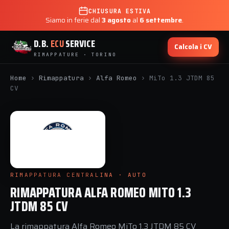
CHIUSURA ESTIVA
Siamo in ferie dal
3 agosto
al
6 settembre
.
D.B.
ECU
SERVICE
Calcola i CV
RIMAPPATURE · TORINO
Home
›
Rimappatura
›
Alfa Romeo
›
MiTo 1.3 JTDM 85
CV
RIMAPPATURA CENTRALINA · AUTO
RIMAPPATURA ALFA ROMEO MITO 1.3
JTDM 85 CV
La rimappatura Alfa Romeo MiTo 1.3 JTDM 85 CV