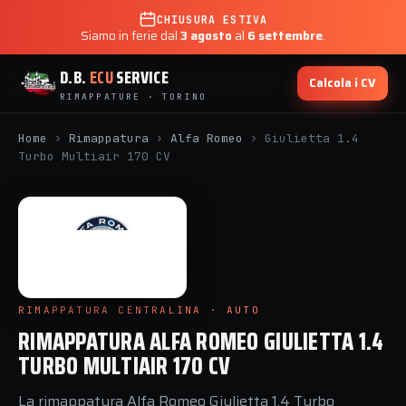
CHIUSURA ESTIVA
Siamo in ferie dal
3 agosto
al
6 settembre
.
D.B.
ECU
SERVICE
Calcola i CV
RIMAPPATURE · TORINO
Home
›
Rimappatura
›
Alfa Romeo
›
Giulietta 1.4
Turbo Multiair 170 CV
RIMAPPATURA CENTRALINA · AUTO
RIMAPPATURA ALFA ROMEO GIULIETTA 1.4
TURBO MULTIAIR 170 CV
La rimappatura Alfa Romeo Giulietta 1.4 Turbo