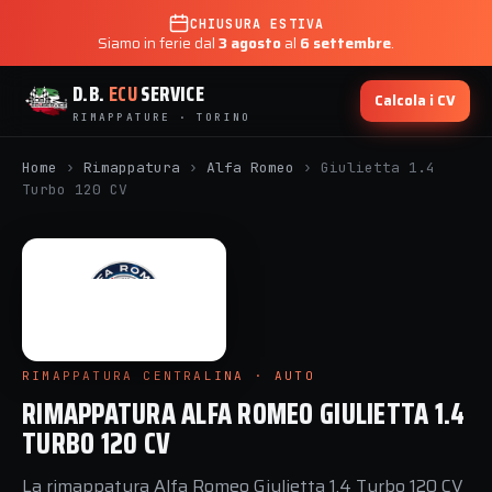
CHIUSURA ESTIVA
Siamo in ferie dal
3 agosto
al
6 settembre
.
D.B.
ECU
SERVICE
Calcola i CV
RIMAPPATURE · TORINO
Home
›
Rimappatura
›
Alfa Romeo
›
Giulietta 1.4
Turbo 120 CV
RIMAPPATURA CENTRALINA · AUTO
RIMAPPATURA ALFA ROMEO GIULIETTA 1.4
TURBO 120 CV
La rimappatura Alfa Romeo Giulietta 1.4 Turbo 120 CV