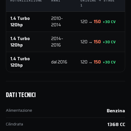
MOTORIZZAZIONE
ANNI
ORIGINE → STAGE
O
1
1
1.4 Turbo
2010–
120 →
150
2
+30 CV
120hp
2014
1.4 Turbo
2014–
120 →
150
2
+30 CV
120hp
2016
1.4 Turbo
dal 2016
120 →
150
2
+30 CV
120hp
DATI TECNICI
Alimentazione
Benzina
Cilindrata
1368 CC