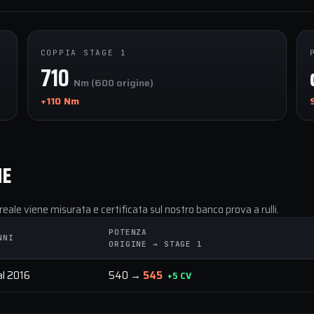
COPPIA STAGE 1
710
Nm (600 origine)
+110 Nm
NE
reale viene misurata e certificata sul nostro banco prova a rulli.
POTENZA
NNI
ORIGINE → STAGE 1
al 2016
540 →
545
+5 CV