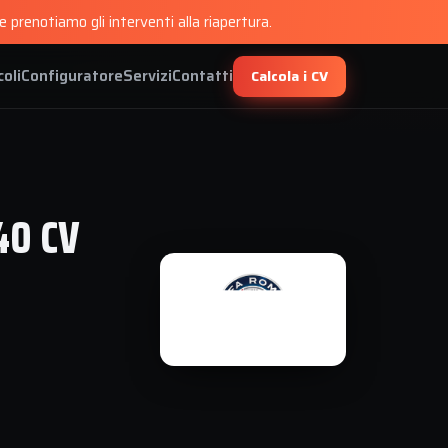
 prenotiamo gli interventi alla riapertura.
coli
Configuratore
Servizi
Contatti
Calcola i CV
40 CV