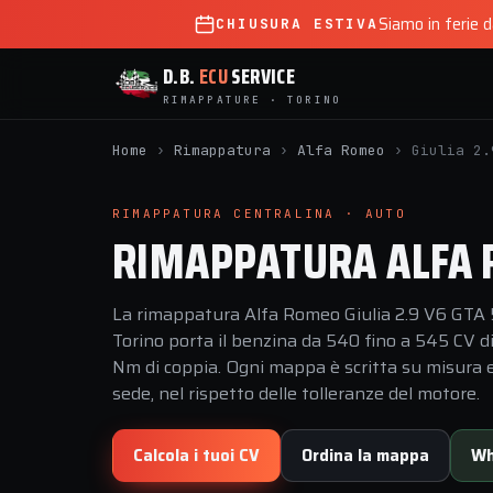
Siamo in ferie 
CHIUSURA ESTIVA
D.B.
ECU
SERVICE
RIMAPPATURE · TORINO
Home
›
Rimappatura
›
Alfa Romeo
›
Giulia 2.
RIMAPPATURA CENTRALINA · AUTO
RIMAPPATURA ALFA R
La rimappatura Alfa Romeo Giulia 2.9 V6 GTA 
Torino porta il benzina da 540 fino a 545 CV d
Nm di coppia. Ogni mappa è scritta su misura e 
sede, nel rispetto delle tolleranze del motore.
Calcola i tuoi CV
Ordina la mappa
Wh