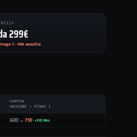
PREZZO
da 299€
Stage 1 · IVA assolta
COPPIA
ORIGINE → STAGE 1
600 →
710
+110 Nm