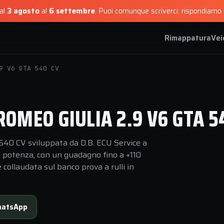
dal
3 agosto
al
6 settembre
.
Puoi comunque scriverci: rispondiamo e
Rimappatura
Vei
9 V6 GTA 540 CV
OMEO GIULIA 2.9 V6 GTA 5
540 CV sviluppata da D.B. ECU Service a
i potenza, con un guadagno fino a +110
collaudata sul banco prova a rulli in
atsApp