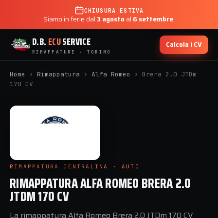
CHIUSURA ESTIVA
Siamo in ferie dal
3 agosto
al
6 settembre
.
D.B.
ECU
SERVICE
Calcola i CV
RIMAPPATURE · TORINO
Home
›
Rimappatura
›
Alfa Romeo
›
Brera 2.0 JTDm
170 CV
RIMAPPATURA CENTRALINA · AUTO
RIMAPPATURA ALFA ROMEO BRERA 2.0
JTDM 170 CV
La rimappatura Alfa Romeo Brera 2.0 JTDm 170 CV