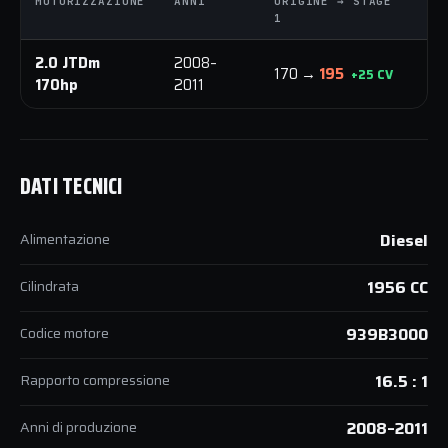
MOTORIZZAZIONE
ANNI
ORIGINE → STAGE
O
1
1
2.0 JTDm
2008–
170 →
195
3
+25 CV
170hp
2011
DATI TECNICI
Alimentazione
Diesel
Cilindrata
1956 CC
Codice motore
939B3000
Rapporto compressione
16.5 : 1
Anni di produzione
2008–2011