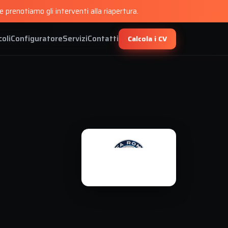
 prenotiamo gli interventi alla riapertura.
coli
Configuratore
Servizi
Contatti
Calcola i CV