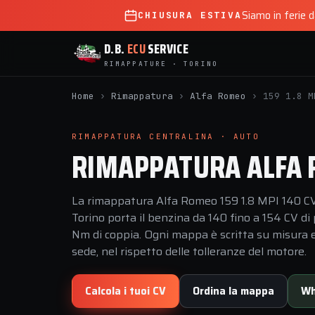
Siamo in ferie 
CHIUSURA ESTIVA
D.B.
ECU
SERVICE
RIMAPPATURE · TORINO
Home
›
Rimappatura
›
Alfa Romeo
›
159 1.8 M
RIMAPPATURA CENTRALINA · AUTO
RIMAPPATURA ALFA R
La rimappatura Alfa Romeo 159 1.8 MPI 140 CV 
Torino porta il benzina da 140 fino a 154 CV d
Nm di coppia. Ogni mappa è scritta su misura e 
sede, nel rispetto delle tolleranze del motore.
Calcola i tuoi CV
Ordina la mappa
Wh