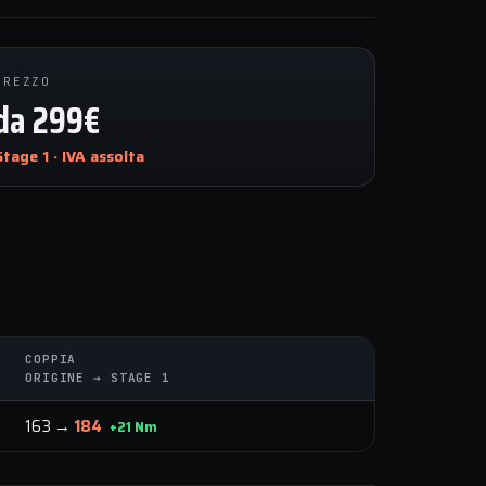
PREZZO
da 299€
Stage 1 · IVA assolta
COPPIA
ORIGINE → STAGE 1
163 →
184
+21 Nm