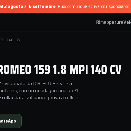
dal
3 agosto
al
6 settembre
.
Puoi comunque scriverci: rispondiamo e
Rimappatura
Vei
PI 140 CV
OMEO 159 1.8 MPI 140 CV
sviluppata da D.B. ECU Service a
i potenza, con un guadagno fino a +21
collaudata sul banco prova a rulli in
atsApp