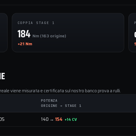
COPPIA STAGE 1
184
Nm (163 origine)
+21 Nm
NE
reale viene misurata e certificata sul nostro banco prova a rulli.
POTENZA
ORIGINE → STAGE 1
005
140 →
154
+14 CV