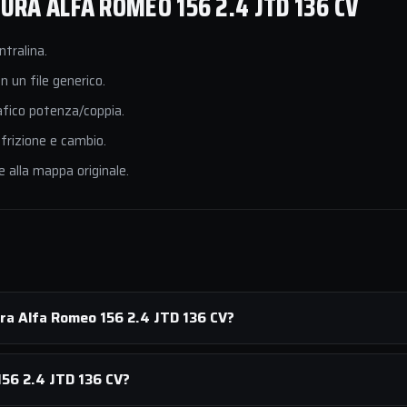
RA ALFA ROMEO 156 2.4 JTD 136 CV
ntralina.
 un file generico.
afico potenza/coppia.
 frizione e cambio.
e alla mappa originale.
ura Alfa Romeo 156 2.4 JTD 136 CV?
56 2.4 JTD 136 CV?