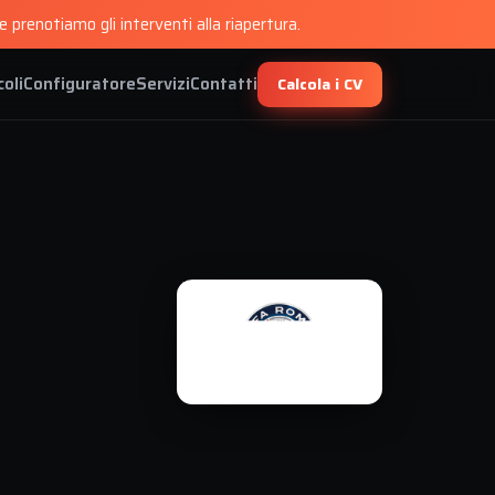
 prenotiamo gli interventi alla riapertura.
coli
Configuratore
Servizi
Contatti
Calcola i CV