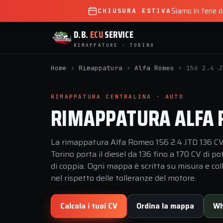
Siamo in ferie 
CHIUSURA ESTIVA
D.B.
ECU
SERVICE
RIMAPPATURE · TORINO
Home
›
Rimappatura
›
Alfa Romeo
›
156 2.4 J
RIMAPPATURA CENTRALINA · AUTO
RIMAPPATURA ALFA R
La rimappatura Alfa Romeo 156 2.4 JTD 136 CV 
Torino porta il diesel da 136 fino a 170 CV di
di coppia. Ogni mappa è scritta su misura e coll
nel rispetto delle tolleranze del motore.
Calcola i tuoi CV
Ordina la mappa
Wh