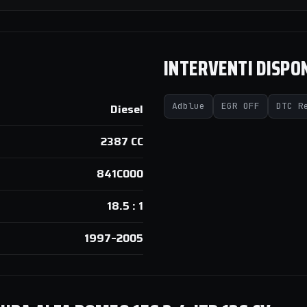
INTERVENTI DISPON
Adblue
EGR OFF
DTC R
Diesel
2387 CC
841C000
18.5 : 1
1997–2005