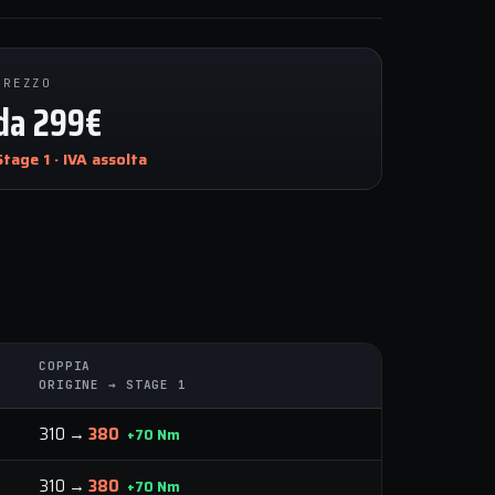
PREZZO
da 299€
Stage 1 · IVA assolta
COPPIA
ORIGINE → STAGE 1
310 →
380
+70 Nm
310 →
380
+70 Nm