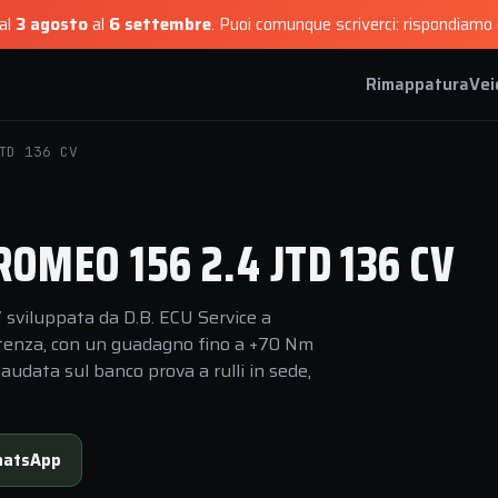
dal
3 agosto
al
6 settembre
.
Puoi comunque scriverci: rispondiamo e
Rimappatura
Vei
TD 136 CV
OMEO 156 2.4 JTD 136 CV
sviluppata da D.B. ECU Service a
 potenza, con un guadagno fino a +70 Nm
audata sul banco prova a rulli in sede,
atsApp