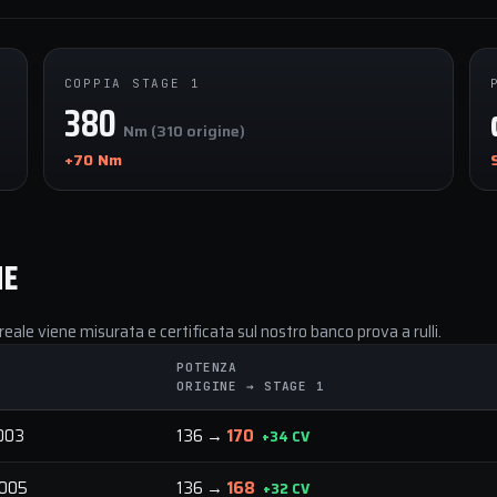
COPPIA STAGE 1
380
Nm (310 origine)
+70 Nm
NE
reale viene misurata e certificata sul nostro banco prova a rulli.
POTENZA
ORIGINE → STAGE 1
003
136 →
170
+34 CV
005
136 →
168
+32 CV