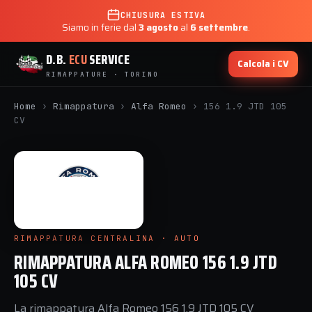
CHIUSURA ESTIVA
Siamo in ferie dal
3 agosto
al
6 settembre
.
D.B.
ECU
SERVICE
Calcola i CV
RIMAPPATURE · TORINO
Home
›
Rimappatura
›
Alfa Romeo
›
156 1.9 JTD 105
CV
RIMAPPATURA CENTRALINA · AUTO
RIMAPPATURA ALFA ROMEO 156 1.9 JTD
105 CV
La rimappatura Alfa Romeo 156 1.9 JTD 105 CV