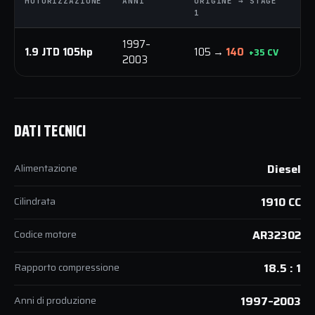
MOTORIZZAZIONE
ANNI
ORIGINE → STAGE
O
1
1
1997–
1.9 JTD 105hp
105 →
140
2
+35 CV
2003
DATI TECNICI
Alimentazione
Diesel
Cilindrata
1910 CC
Codice motore
AR32302
Rapporto compressione
18.5 : 1
Anni di produzione
1997–2003