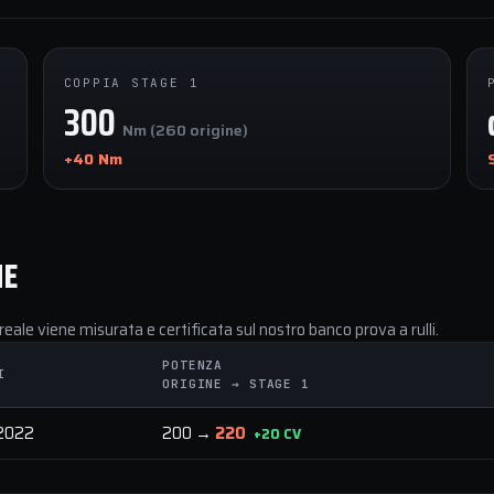
COPPIA STAGE 1
300
Nm (260 origine)
+40 Nm
NE
reale viene misurata e certificata sul nostro banco prova a rulli.
POTENZA
I
ORIGINE → STAGE 1
 2022
200 →
220
+20 CV