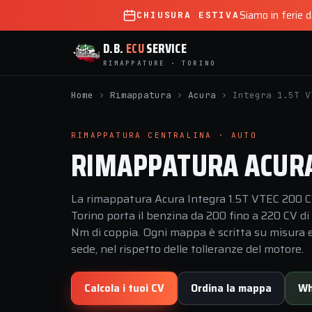
Siamo in ferie 
CHIUSURA ESTIVA
D.B.
ECU
SERVICE
RIMAPPATURE · TORINO
Home
›
Rimappatura
›
Acura
›
Integra 1.5T V
RIMAPPATURA CENTRALINA · AUTO
RIMAPPATURA ACURA 
La rimappatura Acura Integra 1.5T VTEC 200 CV
Torino porta il benzina da 200 fino a 220 CV d
Nm di coppia. Ogni mappa è scritta su misura e 
sede, nel rispetto delle tolleranze del motore.
Calcola i tuoi CV
Ordina la mappa
Wh