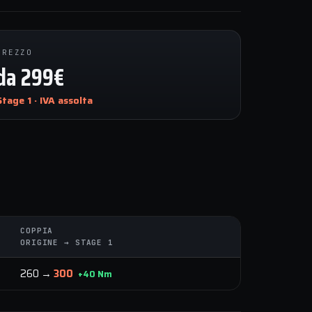
PREZZO
da 299€
Stage 1 · IVA assolta
COPPIA
ORIGINE → STAGE 1
260 →
300
+40 Nm