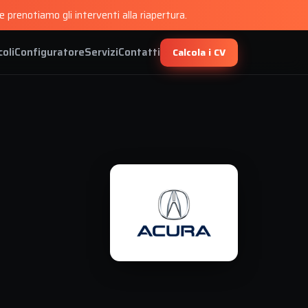
 prenotiamo gli interventi alla riapertura.
coli
Configuratore
Servizi
Contatti
Calcola i CV