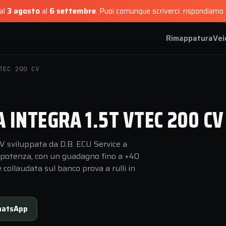
dal
3 agosto
al
6 settembre
.
Puoi comunque scriverci: rispondiamo e
Rimappatura
Vei
TEC 200 CV
INTEGRA 1.5T VTEC 200 CV
 sviluppata da D.B. ECU Service a
i potenza, con un guadagno fino a +40
collaudata sul banco prova a rulli in
atsApp