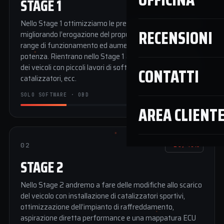
STAGE 1
Nello Stage 1 ottimizziamo le prestazioni della centralina
RECENSIONI
migliorando l’erogazione del propulsore in tutto il suo
range di funzionamento ed aumentando la coppia e la
potenza. Rientrano nello Stage 1 anche l’ottimizzazione
dei veicoli con piccoli lavori di soft-tuning quali rimozione
CONTATTI
catalizzatori, ecc.
SOLO SOFTWARE · OBD
AREA CLIENT
02
+25/40%
STAGE 2
Nello Stage 2 andremo a fare delle modifiche allo scarico
del veicolo con installazione di catalizzatori sportivi,
ottimizzazione dell’impianto di raffreddamento,
aspirazione diretta performance e una mappatura ECU