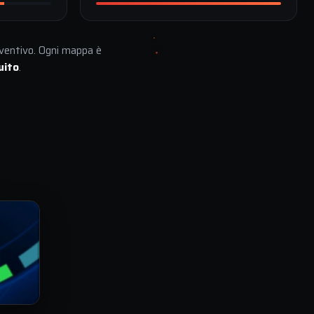
eventivo. Ogni mappa è
uito
.