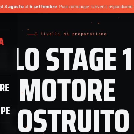
dal
3 agosto
al
6 settembre
.
Puoi comunque scriverci: rispondiamo e
RVIZI
CONFIGURATORE
NEGOZIO MAPPE
OFFICINA
RECE
I livelli di preparazione
A
LLO STAGE 1
MOTORE
RE
COSTRUITO
PPE