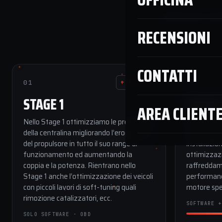
Calibrazioni spe
RECENSIONI
CONTATTI
01
02
+15/30%
STAGE 1
STAGE
AREA CLIENT
Nello Stage 1 ottimizziamo le prestazioni
Nello Stage
della centralina migliorando l’erogazione
modifiche a
del propulsore in tutto il suo range di
installazion
funzionamento ed aumentando la
ottimizzazi
coppia e la potenza. Rientrano nello
raffreddam
Stage 1 anche l’ottimizzazione dei veicoli
performan
con piccoli lavori di soft-tuning quali
motore spec
rimozione catalizzatori, ecc.
SOFTWARE +
SOLO SOFTWARE · OBD