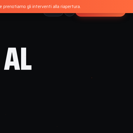
 prenotiamo gli interventi alla riapertura.
PRENOTA MAPPATURA
🇮🇹
NSIONI
CONTATTI
IT
 AL