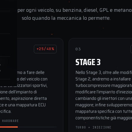
cifiche per ogni veicolo, su benzina, diesel, GPL e metano.
solo quando la meccanica lo permette.
03
+25/40%
 2
STAGE 3
E
 2 andremo a fare delle
Nello Stage 3, oltre alle modif
llo scarico del veicolo con
Stage 2, andremo a installare
e di catalizzatori sportivi,
turbocompressore maggiorato
one dell’impianto di
modificare l’impianto d’iniezi
ento, aspirazione diretta
cambiando gli iniettori con un
ce e una mappatura ECU
maggiore; infine svilupperemo
ifica.
mappatura specifica con tutte
componentistiche già maggior
 HARDWARE
TURBO + INIEZIONE