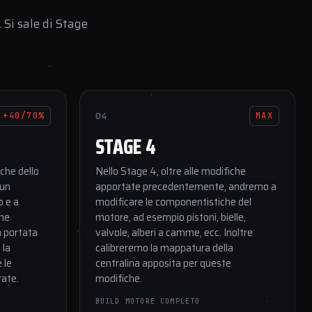
 Si sale di Stage
04
+40/70%
MAX
STAGE 4
iche dello
Nello Stage 4, oltre alle modifiche
 un
apportate precedentemente, andremo a
 e a
modificare le componentistiche del
one
motore, ad esempio pistoni, bielle,
a portata
valvole, alberi a camme, ecc. Inoltre
 la
calibreremo la mappatura della
 le
centralina apposita per queste
ate.
modifiche.
BUILD MOTORE COMPLETO