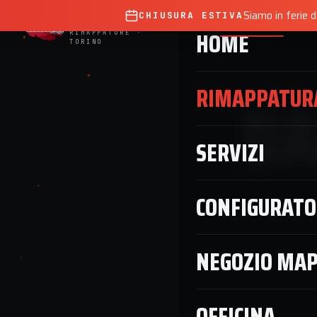
D.B.
ECU
SERVICE
Siamo in ferie 
CHIUSURA ESTIVA
HOME
RIMAPPATURA
SE
HOME
RIMAPPATURE ·
TORINO
RIMAPPATUR
DA
SERVIZI
CONFIGURATO
NEGOZIO MA
OFFICINA