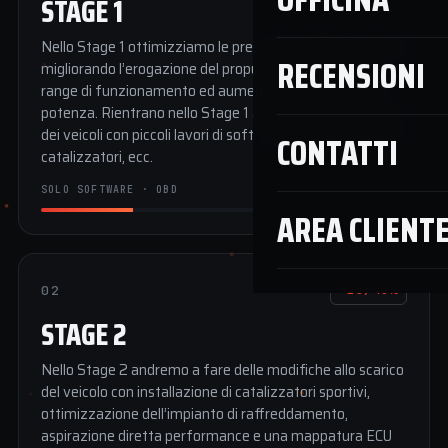
STAGE 1
Nello Stage 1 ottimizziamo le prestazioni della centralina
RECENSIONI
migliorando l’erogazione del propulsore in tutto il suo
range di funzionamento ed aumentando la coppia e la
potenza. Rientrano nello Stage 1 anche l’ottimizzazione
dei veicoli con piccoli lavori di soft-tuning quali rimozione
CONTATTI
catalizzatori, ecc.
SOLO SOFTWARE · OBD
AREA CLIENT
02
+25/40%
STAGE 2
Nello Stage 2 andremo a fare delle modifiche allo scarico
del veicolo con installazione di catalizzatori sportivi,
ottimizzazione dell’impianto di raffreddamento,
aspirazione diretta performance e una mappatura ECU