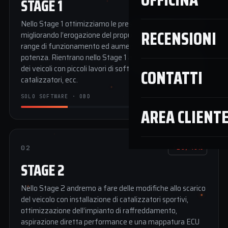
STAGE 1
Nello Stage 1 ottimizziamo le prestazioni della centralina
RECENSIONI
migliorando l’erogazione del propulsore in tutto il suo
range di funzionamento ed aumentando la coppia e la
potenza. Rientrano nello Stage 1 anche l’ottimizzazione
dei veicoli con piccoli lavori di soft-tuning quali rimozione
CONTATTI
catalizzatori, ecc.
SOLO SOFTWARE · OBD
AREA CLIENT
02
+25/40%
STAGE 2
Nello Stage 2 andremo a fare delle modifiche allo scarico
del veicolo con installazione di catalizzatori sportivi,
ottimizzazione dell’impianto di raffreddamento,
aspirazione diretta performance e una mappatura ECU