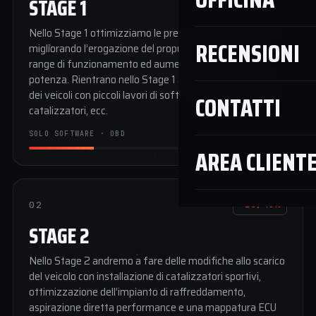
STAGE 1
Nello Stage 1 ottimizziamo le prestazioni della centralina
RECENSIONI
migliorando l’erogazione del propulsore in tutto il suo
range di funzionamento ed aumentando la coppia e la
potenza. Rientrano nello Stage 1 anche l’ottimizzazione
dei veicoli con piccoli lavori di soft-tuning quali rimozione
CONTATTI
catalizzatori, ecc.
SOLO SOFTWARE · OBD
AREA CLIENT
02
+25/40%
STAGE 2
Nello Stage 2 andremo a fare delle modifiche allo scarico
del veicolo con installazione di catalizzatori sportivi,
ottimizzazione dell’impianto di raffreddamento,
aspirazione diretta performance e una mappatura ECU